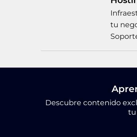
Hosti
Infraes
tu nego
Soport
Apren
Descubre contenido exclu
tu