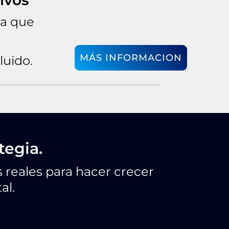
ivos
ra que
MÁS INFORMACION
luido.
tegia.
 reales para hacer crecer
al.