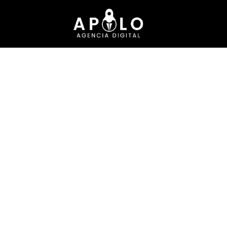
Marketing digita
convierte en vent
No en likes. No en mé
Ayudamos a empresas y n
atraer clientes calificados
escalar con estrategia, dat
artificial.
🚀 Más alcance estratég