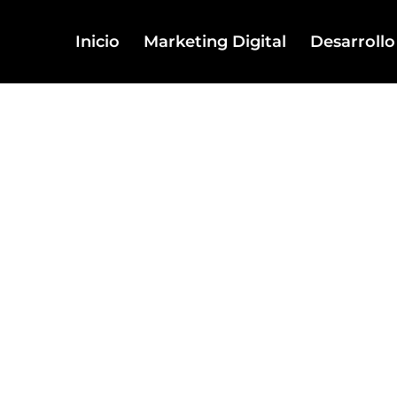
Inicio
Marketing Digital
Desarroll
l que se
as reales.
tricas vacías.
egocios B2B a
, vender más y
os e inteligencia
ico