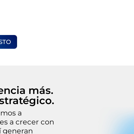
ficados
stenibles
STO
encia más.
stratégico.
amos a
s a crecer con
sí generan