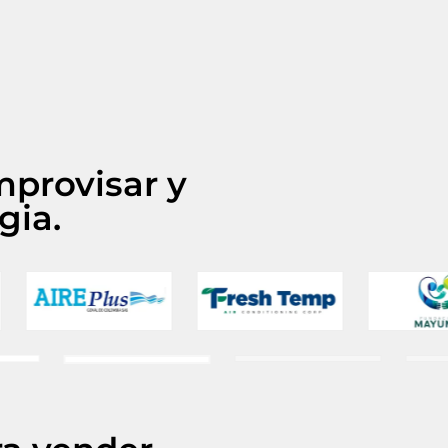
mprovisar y
gia.